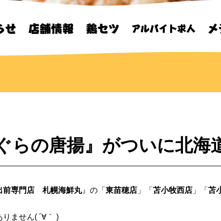
ぐらの唐揚』がついに北海
出前専門店 札幌海鮮丸
』の「
東苗穂店
」「
苫小牧西店
」「
苫
せん( ´∀｀ )